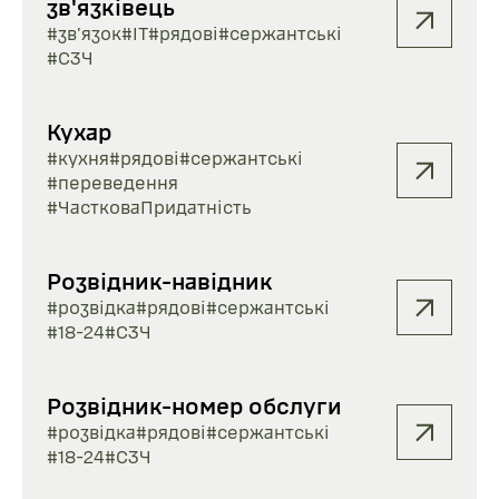
зв'язківець
#зв'язок
#ІТ
#рядові
#сержантські
#СЗЧ
Кухар
#кухня
#рядові
#сержантські
#переведення
#ЧастковаПридатність
Розвідник-навідник
#розвідка
#рядові
#сержантські
#18-24
#СЗЧ
Розвідник-номер обслуги
#розвідка
#рядові
#сержантські
#18-24
#СЗЧ