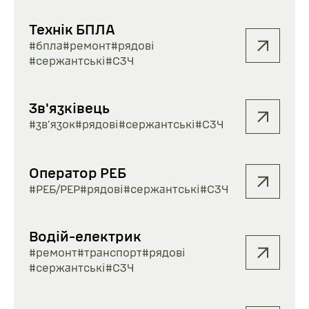
Технік БПЛА
#бпла
#ремонт
#рядові
#сержантські
#СЗЧ
Зв'язківець
#зв'язок
#рядові
#сержантські
#СЗЧ
Оператор РЕБ
#РЕБ/РЕР
#рядові
#сержантські
#СЗЧ
Водій-електрик
#ремонт
#транспорт
#рядові
#сержантські
#СЗЧ