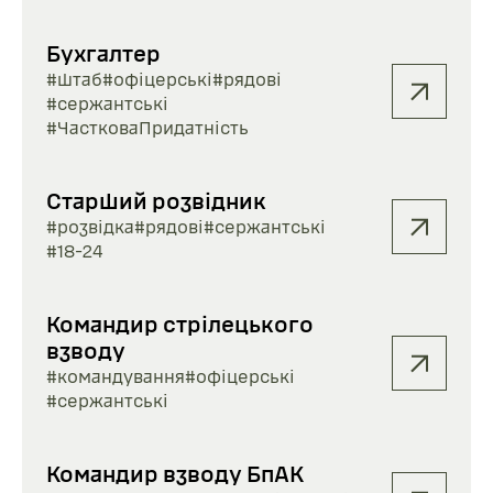
Бухгалтер
#штаб
#офіцерські
#рядові
#сержантські
#ЧастковаПридатність
Старший розвідник
#розвідка
#рядові
#сержантські
#18-24
Командир стрілецького
взводу
#командування
#офіцерські
#сержантські
Командир взводу БпАК