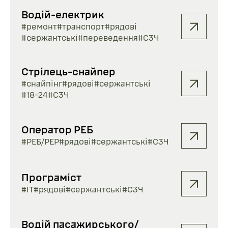
Водій-електрик
#ремонт
#транспорт
#рядові
#сержантські
#переведення
#СЗЧ
Стрілець-снайпер
#снайпінг
#рядові
#сержантські
#18-24
#СЗЧ
Оператор РЕБ
#РЕБ/РЕР
#рядові
#сержантські
#СЗЧ
Програміст
#ІТ
#рядові
#сержантські
#СЗЧ
Водій пасажирського/