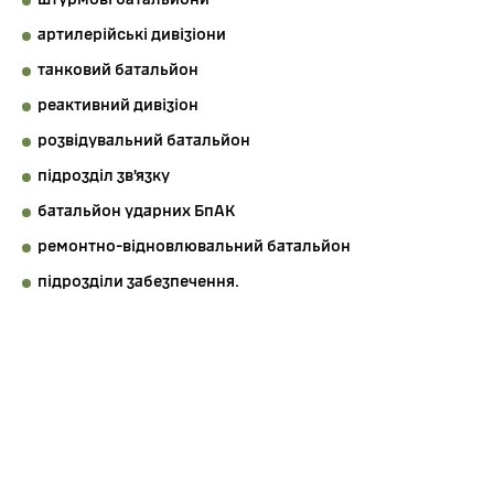
артилерійські дивізіони
танковий батальйон
реактивний дивізіон
розвідувальний батальйон
підрозділ зв’язку
батальйон ударних БпАК
ремонтно-відновлювальний батальйон
підрозділи забезпечення.
Засоби та
озброєння
Бійці 92 ОШБр мають в арсеналі зразки вітчизняного та
західного озброєння, а також воюють трофейною
технікою ворога.
Культура та