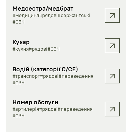
Медсестра/медбрат
#медицина
#рядові
#сержантські
#СЗЧ
Кухар
#кухня
#рядові
#СЗЧ
Водій (категорії С/СЕ)
#транспорт
#рядові
#переведення
#СЗЧ
Номер обслуги
#артилерія
#рядові
#переведення
#СЗЧ