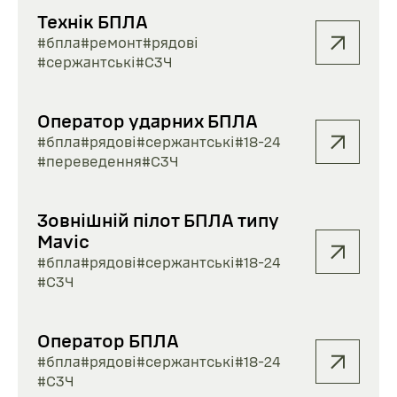
Технік БПЛА
#бпла
#ремонт
#рядові
#сержантські
#СЗЧ
Оператор ударних БПЛА
#бпла
#рядові
#сержантські
#18-24
#переведення
#СЗЧ
Зовнішній пілот БПЛА типу
Mavic
#бпла
#рядові
#сержантські
#18-24
#СЗЧ
Оператор БПЛА
#бпла
#рядові
#сержантські
#18-24
#СЗЧ