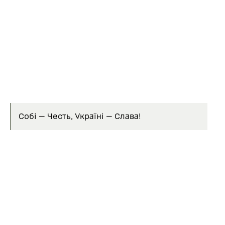
традиції
До повномасштабної війни щороку у серпні бійці
бригади відвідувати могилу кошового отамана Івана
Сірка, де урочисто посвячували у козаки
новоприбулих військовослужбовців.
Бойове гасло бригади:
Собі — Честь, Україні — Слава!
Про командування