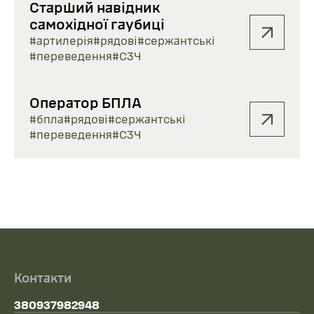
Старший навідник
самохідної гаубиці
#артилерія
#рядові
#сержантські
#переведення
#СЗЧ
Оператор БПЛА
#бпла
#рядові
#сержантські
#переведення
#СЗЧ
Контакти
380937982948