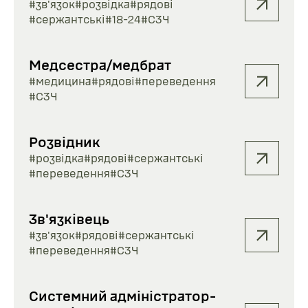
#зв'язок
#розвідка
#рядові
#сержантські
#18-24
#СЗЧ
Медсестра/медбрат
#медицина
#рядові
#переведення
#СЗЧ
Розвідник
#розвідка
#рядові
#сержантські
#переведення
#СЗЧ
Зв'язківець
#зв'язок
#рядові
#сержантські
#переведення
#СЗЧ
Системний адміністратор-