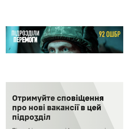
Медіа про підрозділ
Отримуйте сповіщення
Звільнити Куп'янськ за три дні. 92 ОШБр про
оборону Харкова, контрнаступ, Бахмут — Ukraїner
про нові вакансії в цей
підрозділ