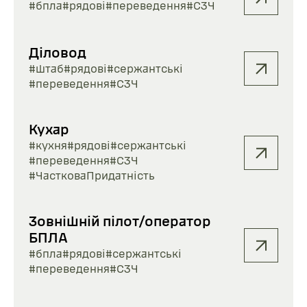
#бпла
#рядові
#переведення
#СЗЧ
Діловод
#штаб
#рядові
#сержантські
#переведення
#СЗЧ
Кухар
#кухня
#рядові
#сержантські
#переведення
#СЗЧ
#ЧастковаПридатність
Зовнішній пілот/оператор
БПЛА
#бпла
#рядові
#сержантські
#переведення
#СЗЧ