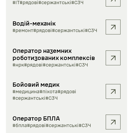
#ІТ
#рядові
#сержантські
#СЗЧ
Водій-механік
#ремонт
#рядові
#сержантські
#СЗЧ
Оператор наземних
роботизованих комплексів
#нрк
#рядові
#сержантські
#СЗЧ
Бойовий медик
#медицина
#піхота
#рядові
#сержантські
#СЗЧ
Оператор БПЛА
#бпла
#рядові
#сержантські
#СЗЧ