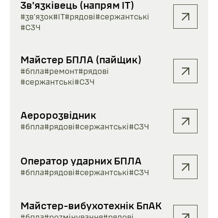
Зв'язківець (напрям IT)
#зв'язок
#ІТ
#рядові
#сержантські
#СЗЧ
Майстер БПЛА (пайщик)
#бпла
#ремонт
#рядові
#сержантські
#СЗЧ
Аеророзвідник
#бпла
#рядові
#сержантські
#СЗЧ
Оператор ударних БПЛА
#бпла
#рядові
#сержантські
#СЗЧ
Майстер-вибухотехнік БпАК
#бпла
#розмінування
#рядові