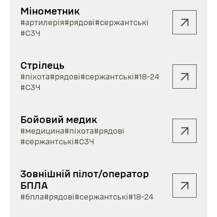
Мінометник
#артилерія
#рядові
#сержантські
#СЗЧ
Стрілець
#піхота
#рядові
#сержантські
#18-24
#СЗЧ
Бойовий медик
#медицина
#піхота
#рядові
#сержантські
#СЗЧ
Зовнішній пілот/оператор
БПЛА
#бпла
#рядові
#сержантські
#18-24