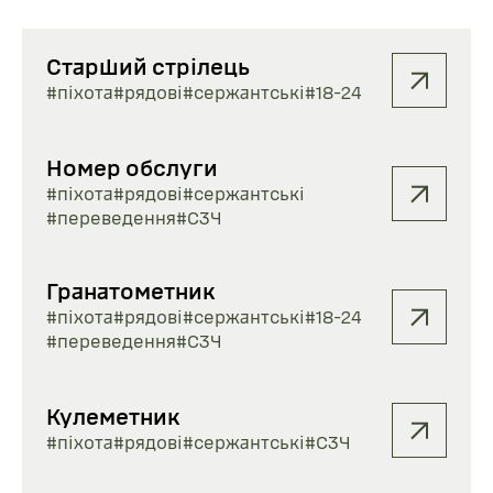
Старший стрілець
#піхота
#рядові
#сержантські
#18-24
Номер обслуги
#піхота
#рядові
#сержантські
#переведення
#СЗЧ
Гранатометник
#піхота
#рядові
#сержантські
#18-24
#переведення
#СЗЧ
Кулеметник
#піхота
#рядові
#сержантські
#СЗЧ