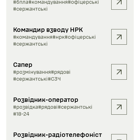
#бпла
#командування
#офіцерські
#сержантські
Командир взводу НРК
#командування
#нрк
#офіцерські
#сержантські
Сапер
#розмінування
#рядові
#сержантські
#СЗЧ
Розвідник-оператор
#розвідка
#рядові
#сержантські
#18-24
Розвідник-радіотелефоніст