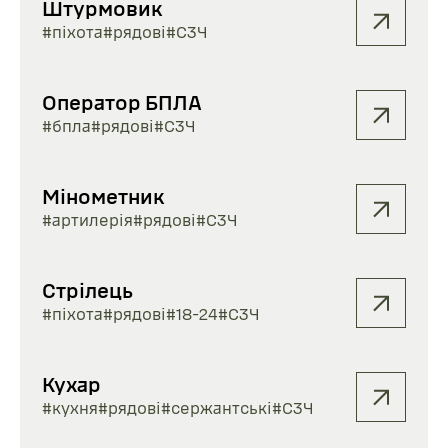
Штурмовик
#піхота
#рядові
#СЗЧ
Оператор БПЛА
#бпла
#рядові
#СЗЧ
Мінометник
#артилерія
#рядові
#СЗЧ
Стрілець
#піхота
#рядові
#18-24
#СЗЧ
Кухар
#кухня
#рядові
#сержантські
#СЗЧ