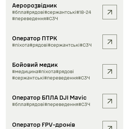
Аеророзвідник
#бпла
#рядові
#сержантські
#18-24
#переведення
#СЗЧ
Оператор ПТРК
#піхота
#рядові
#сержантські
#СЗЧ
Бойовий медик
#медицина
#піхота
#рядові
#сержантські
#переведення
#СЗЧ
Оператор БПЛА DJI Mavic
#бпла
#рядові
#переведення
#СЗЧ
Оператор FPV-дронів