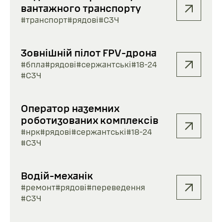
вантажного транспорту
#транспорт
#рядові
#СЗЧ
Зовнішній пілот FPV-дрона
#бпла
#рядові
#сержантські
#18-24
#СЗЧ
Оператор наземних
роботизованих комплексів
#нрк
#рядові
#сержантські
#18-24
#СЗЧ
Водій-механік
#ремонт
#рядові
#переведення
#СЗЧ