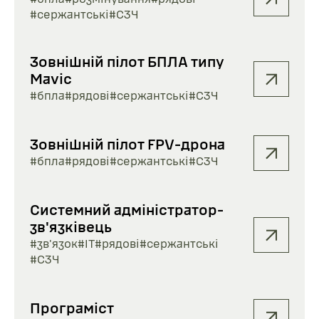
#сержантські
#СЗЧ
Зовнішній пілот БПЛА типу
Mavic
#бпла
#рядові
#сержантські
#СЗЧ
Зовнішній пілот FPV-дрона
#бпла
#рядові
#сержантські
#СЗЧ
Системний адміністратор-
зв'язківець
#зв'язок
#ІТ
#рядові
#сержантські
#СЗЧ
Програміст